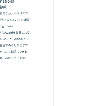
ional 
開発学）
私ですが、イギリスで
現地でのアルバイト経験
ing House 
学のAwardを受賞したり
いしどこから始めたらい
生活でのことなどまで
をもとにお話しできれ
楽しみにしています。