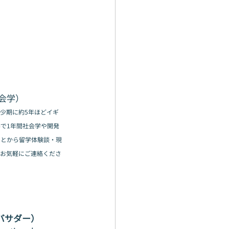
会学）
少期に約5年ほどイギ
で1年間社会学や開発
ことから留学体験談・現
、お気軽にご連絡くださ
バサダー）