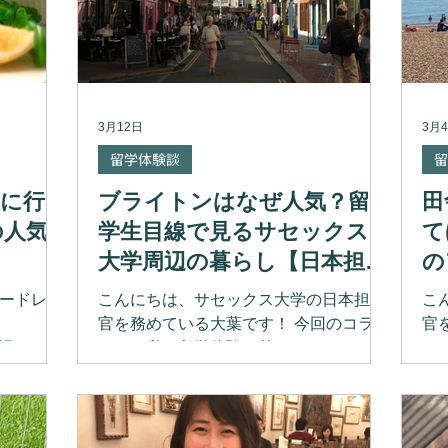
3月12日
3月
留学体験談
留
に行
ブライトンはなぜ人気？留
田
の人気
学生目線で見るサセックス
て
大学周辺の暮らし【日本担当
の
介します
官コラム】
コ
ードレス
こんにちは、サセックス大学の日本担当
こ
官を務めている大葉です！ 今回のコラム
官
海辺らしい
では、私の留学体験に基づいて、サセッ
ラ
に美味し
クス大学の近くにあるブライトンの魅力
で
ス、丁寧
を皆さんにお伝えします！ サセックス大
え
ます。
学はイングランド南東に位置しており、
ク
イギリス屈指のリゾート地として有名な
公