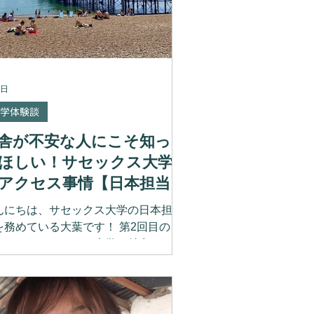
4日
学体験談
舎が不安な人にこそ知っ
ほしい！サセックス大学
アクセス事情【日本担当官
ラム】
んにちは、サセックス大学の日本担当
を務めている大葉です！ 第2回目のコ
ムでは、サセックス大学の魅力の一つ
ある「アクセスの良さ」についてお伝
します。 前回のコラムでは、サセッ
ス大学はイギリスの大学で唯一、国立
園内にあり、自然豊かな環境で勉強に