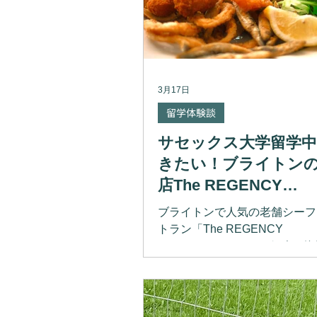
3月17日
留学体験談
サセックス大学留学中
きたい！ブライトン
店The REGENCY
RESTAURANTを紹
ブライトンで人気の老舗シーフ
【日本担当官コラム】
トラン「The REGENCY
RESTAURANT」をご紹介。
上品な雰囲気と、トップクラス
かったフィッシュアンドチップ
なサービスの魅力をレポートし