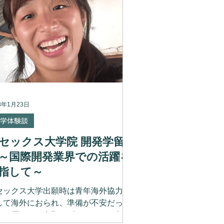
中できるという魅力をご紹介しまし
。 一方で、「自然豊か」と聞くと、
なり田舎にキャンパスがあるのでは…
不安に感じる方もいらっしゃるかもし
ません。いくら勉強に集中できたとし
も、せっかくの留学。オフも満喫でき
環境に住みたいですよね。 ご安心く
さい。サセックス大学は、イギリスの
8年1月23日
学の中でもさまざまな魅力的な場所へ
きやすい、抜群の立地が特徴です！
学体験談
セックス大学のキャンパスの隣には
セックス大学院 開発学留
寮によってはほぼ真隣に）駅があり、
ギリス屈指のリゾート地「ブライト
～国際開発業界での活躍を
」まで電車で約9分で行くことができ
指して～
す。ブライトンは海岸沿いにあるアー
の街として有名で、さまざまなお洒落
セックス大学出願時は青年海外協力隊
お店があるだけでなく、海上遊園地も
して海外におられ、準備が不安だった
ります！ ここが大学から最も近い大
いう原さんの出願エピソードや、留学