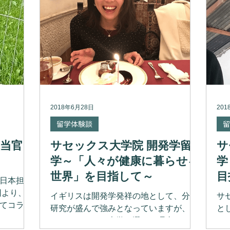
ブライトンのすぐ近くにあります（電車
集
で9分、バスで25分の距離です）。 ブラ
た
イトンというと、有名サッカー選手の三
か
笘薫選手が活躍しているイメージを持た
と
れる方が多いと思います（なんとチーム
れ
のスタジアムはサセックス大学の真隣に
て
あります！）。 このことから、日本では
る
ブライトンはサッカーの街！というイメ
だ
2018年6月28日
201
ージを持たれる方もいらっしゃるかと思
大
いますが、実はヨーロッパでも有名なア
行
留学体験談
留
ートの街でもあります。 実際、私が友人
サ
当官、
サセックス大学院 開発学留
サ
にブライトンに住んでいることを伝えた
（
ところ、驚かれ、羨ましがられるほどで
イ
学～「人々が健康に暮らせる
学
した。しかも、ベネチアに旅行しに行っ
ン
世界」を目指して～
目
日本担当
た時も「あのブライトンに！」と驚かれ
ま
回より、
るほどでした！ ヨーロッパの中でもとび
ト
イギリスは開発学発祥の地として、分野
サ
てコラム
きりお洒落なベネチアですら一目置くほ
な
研究が盛んで強みとなっていますが、中
と
クス大学
どのアートの街であり、その他にも色々
あ
でもサセックス大学を選んだ理由や、卒
と
報や研究