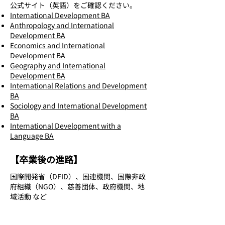
公式サイト（英語）をご確認ください。
International Development BA
Anthropology and International
Development BA
Economics and International
Development BA
Geography and International
Development BA
International Relations and Development
BA
Sociology and International Development
BA
International Development with a
Language BA
【卒業後の進路】
国際開発省（DFID）、国連機関、国際非政
府組織（NGO）、慈善団体、政府機関、地
域活動 など