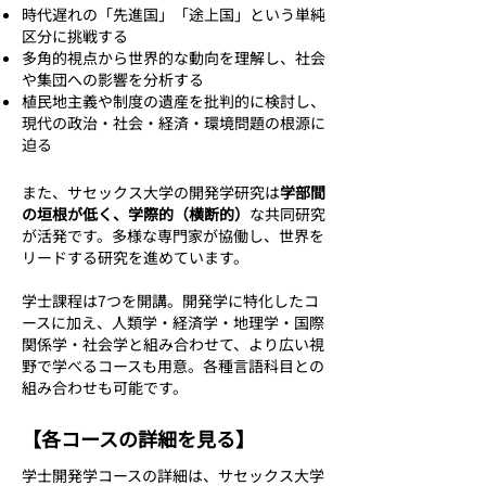
時代遅れの「先進国」「途上国」という単純
区分に挑戦する
多角的視点から世界的な動向を理解し、社会
や集団への影響を分析する
植民地主義や制度の遺産を批判的に検討し、
現代の政治・社会・経済・環境問題の根源に
迫る
また、サセックス大学の開発学研究は
学部間
の垣根が低く、学際的（横断的）
な共同研究
が活発です。多様な専門家が協働し、世界を
リードする研究を進めています。
学士課程は7つを開講。開発学に特化したコ
ースに加え、人類学・経済学・地理学・国際
関係学・社会学と組み合わせて、より広い視
野で学べるコースも用意。各種言語科目との
組み合わせも可能です。
【各コースの詳細を見る】
​​学士開発学コースの詳細は、サセックス大学