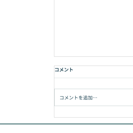
コメント
コメントを追加…
サセックス大学に興味のある
方へ！現役日本人学生に直接
質問できるハイブリッドイベ